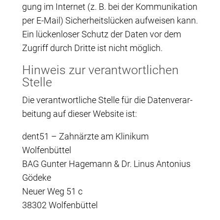
gung im Inter­net (z. B. bei der Kom­mu­ni­ka­ti­on
per E‑Mail) Sicher­heits­lü­cken auf­wei­sen kann.
Ein lücken­lo­ser Schutz der Daten vor dem
Zugriff durch Drit­te ist nicht möglich.
Hin­weis zur ver­ant­wort­li­chen
Stelle
Die ver­ant­wort­li­che Stel­le für die Daten­ver­ar­
bei­tung auf die­ser Web­site ist:
dent51 – Zahn­ärz­te am Kli­ni­kum
Wolfenbüttel
BAG Gun­ter Hagemann & Dr. Linus Anto­ni­us
Gödeke
Neu­er Weg 51 c
38302 Wolfenbüttel