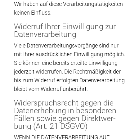
Wir haben auf die­se Ver­ar­bei­tungs­tä­tig­kei­ten
kei­nen Einfluss.
Wider­ruf Ihrer Ein­wil­li­gung zur
Datenverarbeitung
Vie­le Daten­ver­ar­bei­tungs­vor­gän­ge sind nur
mit Ihrer aus­drück­li­chen Ein­wil­li­gung mög­lich.
Sie kön­nen eine bereits erteil­te Ein­wil­li­gung
jeder­zeit wider­ru­fen. Die Recht­mä­ßig­keit der
bis zum Wider­ruf erfolg­ten Daten­ver­ar­bei­tung
bleibt vom Wider­ruf unberührt.
Wider­spruchs­recht gegen die
Daten­er­he­bung in beson­de­ren
Fäl­len sowie gegen Direkt­wer­
bung (Art. 21 DSGVO)
WENN DIE DATENVERARBEITUNG AUF