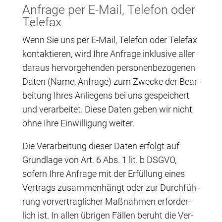
Anfra­ge per E‑Mail, Tele­fon oder
Telefax
Wenn Sie uns per E‑Mail, Tele­fon oder Tele­fax
kon­tak­tie­ren, wird Ihre Anfra­ge inklu­si­ve aller
dar­aus her­vor­ge­hen­den per­so­nen­be­zo­ge­nen
Daten (Name, Anfra­ge) zum Zwe­cke der Bear­
bei­tung Ihres Anlie­gens bei uns gespei­chert
und ver­ar­bei­tet. Die­se Daten geben wir nicht
ohne Ihre Ein­wil­li­gung weiter.
Die Ver­ar­bei­tung die­ser Daten erfolgt auf
Grund­la­ge von Art. 6 Abs. 1 lit. b DSGVO,
sofern Ihre Anfra­ge mit der Erfül­lung eines
Ver­trags zusam­men­hängt oder zur Durch­füh­
rung vor­ver­trag­li­cher Maß­nah­men erfor­der­
lich ist. In allen übri­gen Fäl­len beruht die Ver­