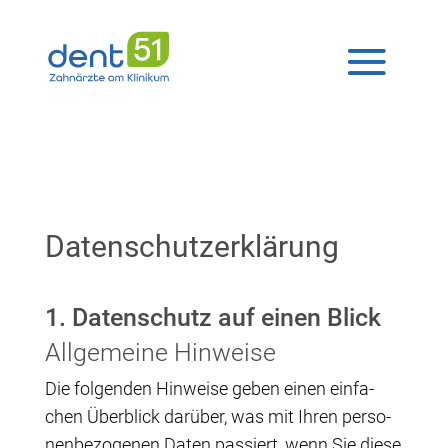
Daten­schutz­er­klä­rung
1. Daten­schutz auf einen Blick
All­ge­mei­ne Hinweise
Die fol­gen­den Hin­wei­se geben einen ein­fa­
chen Über­blick dar­über, was mit Ihren per­so­
nen­be­zo­ge­nen Daten pas­siert, wenn Sie die­se