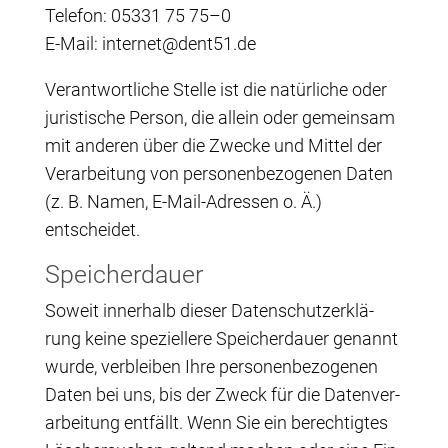
Tele­fon: 05331 75 75–0
E‑Mail:
tni
tenre
tned@
ed.15
Ver­ant­wort­li­che Stel­le ist die natür­li­che oder
juris­ti­sche Per­son, die allein oder gemein­sam
mit ande­ren über die Zwe­cke und Mit­tel der
Ver­ar­bei­tung von per­so­nen­be­zo­ge­nen Daten
(z. B. Namen, E‑Mail-Adres­sen o. Ä.)
entscheidet.
Spei­cher­dau­er
Soweit inner­halb die­ser Daten­schutz­er­klä­
rung kei­ne spe­zi­el­le­re Spei­cher­dau­er genannt
wur­de, ver­blei­ben Ihre per­so­nen­be­zo­ge­nen
Daten bei uns, bis der Zweck für die Daten­ver­
ar­bei­tung ent­fällt. Wenn Sie ein berech­tig­tes