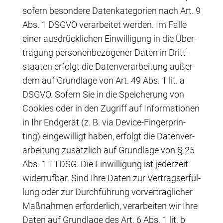
sofern beson­de­re Daten­ka­te­go­rien nach Art. 9
Abs. 1 DSGVO ver­ar­bei­tet wer­den. Im Fal­le
einer aus­drück­li­chen Ein­wil­li­gung in die Über­
tra­gung per­so­nen­be­zo­ge­ner Daten in Dritt­
staa­ten erfolgt die Daten­ver­ar­bei­tung außer­
dem auf Grund­la­ge von Art. 49 Abs. 1 lit. a
DSGVO. Sofern Sie in die Spei­che­rung von
Coo­kies oder in den Zugriff auf Infor­ma­tio­nen
in Ihr End­ge­rät (z. B. via Device-Fin­ger­prin­
ting) ein­ge­wil­ligt haben, erfolgt die Daten­ver­
ar­bei­tung zusätz­lich auf Grund­la­ge von § 25
Abs. 1 TTDSG. Die Ein­wil­li­gung ist jeder­zeit
wider­ruf­bar. Sind Ihre Daten zur Ver­trags­er­fül­
lung oder zur Durch­füh­rung vor­ver­trag­li­cher
Maß­nah­men erfor­der­lich, ver­ar­bei­ten wir Ihre
Daten auf Grund­la­ge des Art. 6 Abs. 1 lit. b