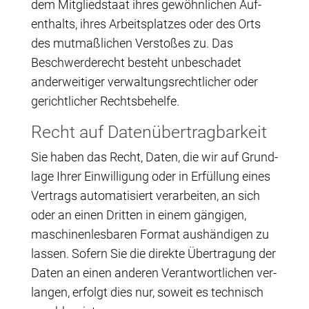
dem Mit­glied­staat ihres gewöhn­li­chen Auf­
ent­halts, ihres Arbeits­plat­zes oder des Orts
des mut­maß­li­chen Ver­sto­ßes zu. Das
Beschwer­de­recht besteht unbe­scha­det
ander­wei­ti­ger ver­wal­tungs­recht­li­cher oder
gericht­li­cher Rechtsbehelfe.
Recht auf Datenübertragbarkeit
Sie haben das Recht, Daten, die wir auf Grund­
la­ge Ihrer Ein­wil­li­gung oder in Erfül­lung eines
Ver­trags auto­ma­ti­siert ver­ar­bei­ten, an sich
oder an einen Drit­ten in einem gän­gi­gen,
maschi­nen­les­ba­ren For­mat aus­hän­di­gen zu
las­sen. Sofern Sie die direk­te Über­tra­gung der
Daten an einen ande­ren Ver­ant­wort­li­chen ver­
lan­gen, erfolgt dies nur, soweit es tech­nisch