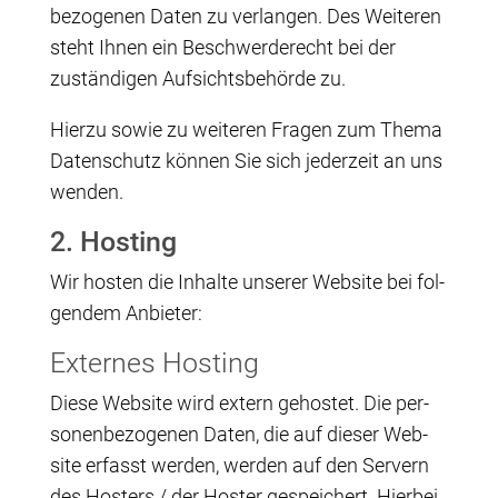
be­zo­ge­nen Daten zu ver­lan­gen. Des Wei­te­ren
steht Ihnen ein Beschwer­de­recht bei der
zustän­di­gen Auf­sichts­be­hör­de zu.
Hier­zu sowie zu wei­te­ren Fra­gen zum The­ma
Daten­schutz kön­nen Sie sich jeder­zeit an uns
wenden.
2. Hos­ting
Wir hos­ten die Inhal­te unse­rer Web­site bei fol­
gen­dem Anbieter:
Exter­nes Hosting
Die­se Web­site wird extern gehos­tet. Die per­
so­nen­be­zo­ge­nen Daten, die auf die­ser Web­
site erfasst wer­den, wer­den auf den Ser­vern
des Hos­ters / der Hos­ter gespei­chert. Hier­bei