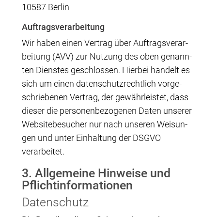
10587 Berlin
Auf­trags­ver­ar­bei­tung
Wir haben einen Ver­trag über Auf­trags­ver­ar­
bei­tung (AVV) zur Nut­zung des oben genann­
ten Diens­tes geschlos­sen. Hier­bei han­delt es
sich um einen daten­schutz­recht­lich vor­ge­
schrie­be­nen Ver­trag, der gewähr­leis­tet, dass
die­ser die per­so­nen­be­zo­ge­nen Daten unse­rer
Web­site­be­su­cher nur nach unse­ren Wei­sun­
gen und unter Ein­hal­tung der DSGVO
verarbeitet.
3. All­ge­mei­ne Hin­wei­se und
Pflichtinformationen
Daten­schutz