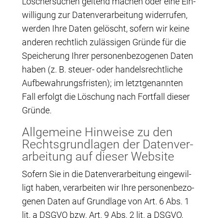
Löscher­su­chen gel­tend machen oder eine Ein­
wil­li­gung zur Daten­ver­ar­bei­tung wider­ru­fen,
wer­den Ihre Daten gelöscht, sofern wir kei­ne
ande­ren recht­lich zuläs­si­gen Grün­de für die
Spei­che­rung Ihrer per­so­nen­be­zo­ge­nen Daten
haben (z. B. steu­er- oder han­dels­recht­li­che
Auf­be­wah­rungs­fris­ten); im letzt­ge­nann­ten
Fall erfolgt die Löschung nach Fort­fall die­ser
Gründe.
All­ge­mei­ne Hin­wei­se zu den
Rechts­grund­la­gen der Daten­ver­
ar­bei­tung auf die­ser Website
Sofern Sie in die Daten­ver­ar­bei­tung ein­ge­wil­
ligt haben, ver­ar­bei­ten wir Ihre per­so­nen­be­zo­
ge­nen Daten auf Grund­la­ge von Art. 6 Abs. 1
lit. a DSGVO bzw. Art. 9 Abs. 2 lit. a DSGVO,