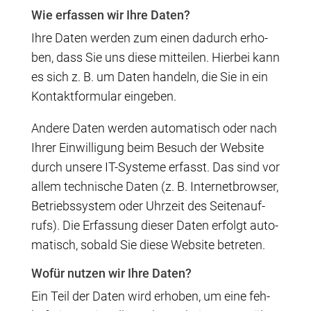
Wie erfas­sen wir Ihre Daten?
Ihre Daten wer­den zum einen dadurch erho­
ben, dass Sie uns die­se mit­tei­len. Hier­bei kann
es sich z. B. um Daten han­deln, die Sie in ein
Kon­takt­for­mu­lar eingeben.
Ande­re Daten wer­den auto­ma­tisch oder nach
Ihrer Ein­wil­li­gung beim Besuch der Web­site
durch unse­re IT-Sys­te­me erfasst. Das sind vor
allem tech­ni­sche Daten (z. B. Inter­net­brow­ser,
Betriebs­sys­tem oder Uhr­zeit des Sei­ten­auf­
rufs). Die Erfas­sung die­ser Daten erfolgt auto­
ma­tisch, sobald Sie die­se Web­site betreten.
Wofür nut­zen wir Ihre Daten?
Ein Teil der Daten wird erho­ben, um eine feh­