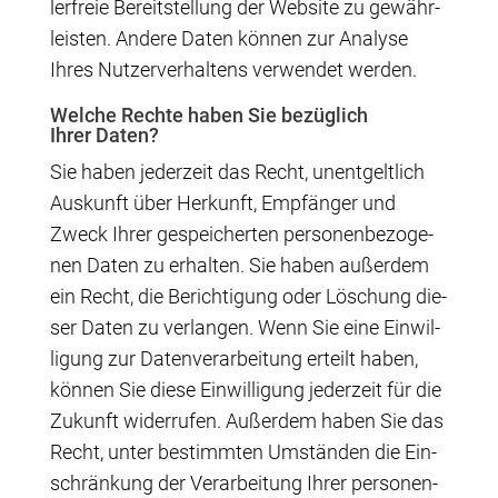
ler­freie Bereit­stel­lung der Web­site zu gewähr­
leis­ten. Ande­re Daten kön­nen zur Ana­ly­se
Ihres Nut­zer­ver­hal­tens ver­wen­det werden.
Wel­che Rech­te haben Sie bezüg­lich
Ihrer Daten?
Sie haben jeder­zeit das Recht, unent­gelt­lich
Aus­kunft über Her­kunft, Emp­fän­ger und
Zweck Ihrer gespei­cher­ten per­so­nen­be­zo­ge­
nen Daten zu erhal­ten. Sie haben außer­dem
ein Recht, die Berich­ti­gung oder Löschung die­
ser Daten zu ver­lan­gen. Wenn Sie eine Ein­wil­
li­gung zur Daten­ver­ar­bei­tung erteilt haben,
kön­nen Sie die­se Ein­wil­li­gung jeder­zeit für die
Zukunft wider­ru­fen. Außer­dem haben Sie das
Recht, unter bestimm­ten Umstän­den die Ein­
schrän­kung der Ver­ar­bei­tung Ihrer per­so­nen­