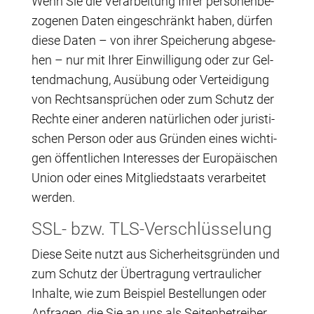
Wenn Sie die Ver­ar­bei­tung Ihrer per­so­nen­be­
zo­ge­nen Daten ein­ge­schränkt haben, dür­fen
die­se Daten – von ihrer Spei­che­rung abge­se­
hen – nur mit Ihrer Ein­wil­li­gung oder zur Gel­
tend­ma­chung, Aus­übung oder Ver­tei­di­gung
von Rechts­an­sprü­chen oder zum Schutz der
Rech­te einer ande­ren natür­li­chen oder juris­ti­
schen Per­son oder aus Grün­den eines wich­ti­
gen öffent­li­chen Inter­es­ses der Euro­päi­schen
Uni­on oder eines Mit­glied­staats ver­ar­bei­tet
werden.
SSL- bzw. TLS-Verschlüsselung
Die­se Sei­te nutzt aus Sicher­heits­grün­den und
zum Schutz der Über­tra­gung ver­trau­li­cher
Inhal­te, wie zum Bei­spiel Bestel­lun­gen oder
Anfra­gen, die Sie an uns als Sei­ten­be­trei­ber