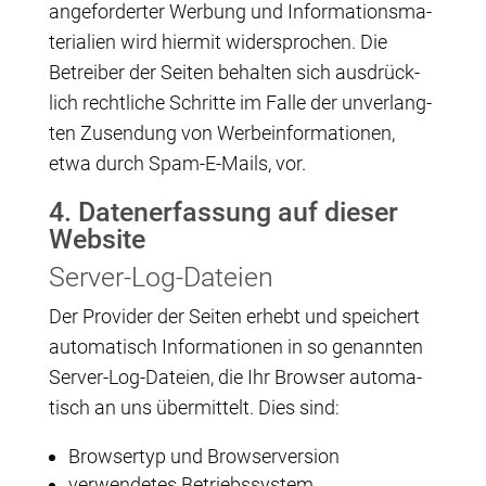
ange­for­der­ter Wer­bung und Infor­ma­ti­ons­ma­
te­ria­li­en wird hier­mit wider­spro­chen. Die
Betrei­ber der Sei­ten behal­ten sich aus­drück­
lich recht­li­che Schrit­te im Fal­le der unver­lang­
ten Zusen­dung von Wer­be­infor­ma­tio­nen,
etwa durch Spam-E-Mails, vor.
4. Daten­er­fas­sung auf die­ser
Website
Ser­ver-Log-Datei­en
Der Pro­vi­der der Sei­ten erhebt und spei­chert
auto­ma­tisch Infor­ma­tio­nen in so genann­ten
Ser­ver-Log-Datei­en, die Ihr Brow­ser auto­ma­
tisch an uns über­mit­telt. Dies sind:
Brow­ser­typ und Browserversion
ver­wen­de­tes Betriebssystem