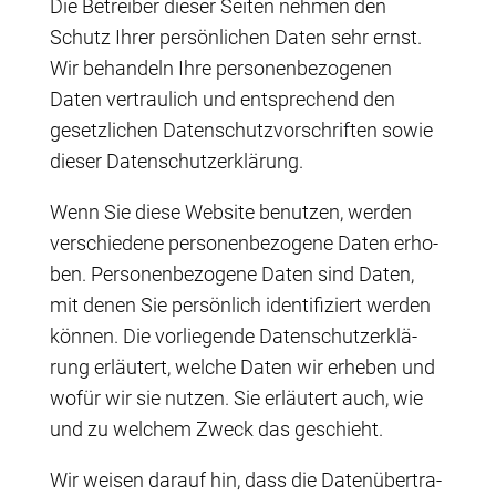
Die Betrei­ber die­ser Sei­ten neh­men den
Schutz Ihrer per­sön­li­chen Daten sehr ernst.
Wir behan­deln Ihre per­so­nen­be­zo­ge­nen
Daten ver­trau­lich und ent­spre­chend den
gesetz­li­chen Daten­schutz­vor­schrif­ten sowie
die­ser Datenschutzerklärung.
Wenn Sie die­se Web­site benut­zen, wer­den
ver­schie­de­ne per­so­nen­be­zo­ge­ne Daten erho­
ben. Per­so­nen­be­zo­ge­ne Daten sind Daten,
mit denen Sie per­sön­lich iden­ti­fi­ziert wer­den
kön­nen. Die vor­lie­gen­de Daten­schutz­er­klä­
rung erläu­tert, wel­che Daten wir erhe­ben und
wofür wir sie nut­zen. Sie erläu­tert auch, wie
und zu wel­chem Zweck das geschieht.
Wir wei­sen dar­auf hin, dass die Daten­über­tra­