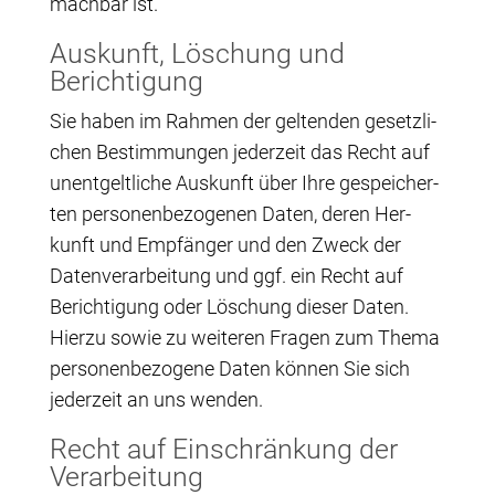
mach­bar ist.
Aus­kunft, Löschung und
Berichtigung
Sie haben im Rah­men der gel­ten­den gesetz­li­
chen Bestim­mun­gen jeder­zeit das Recht auf
unent­gelt­li­che Aus­kunft über Ihre gespei­cher­
ten per­so­nen­be­zo­ge­nen Daten, deren Her­
kunft und Emp­fän­ger und den Zweck der
Daten­ver­ar­bei­tung und ggf. ein Recht auf
Berich­ti­gung oder Löschung die­ser Daten.
Hier­zu sowie zu wei­te­ren Fra­gen zum The­ma
per­so­nen­be­zo­ge­ne Daten kön­nen Sie sich
jeder­zeit an uns wenden.
Recht auf Ein­schrän­kung der
Verarbeitung