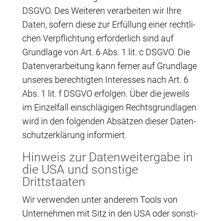
DSGVO. Des Wei­te­ren ver­ar­bei­ten wir Ihre
Daten, sofern die­se zur Erfül­lung einer recht­li­
chen Ver­pflich­tung erfor­der­lich sind auf
Grund­la­ge von Art. 6 Abs. 1 lit. c DSGVO. Die
Daten­ver­ar­bei­tung kann fer­ner auf Grund­la­ge
unse­res berech­tig­ten Inter­es­ses nach Art. 6
Abs. 1 lit. f DSGVO erfol­gen. Über die jeweils
im Ein­zel­fall ein­schlä­gi­gen Rechts­grund­la­gen
wird in den fol­gen­den Absät­zen die­ser Daten­
schutz­er­klä­rung informiert.
Hin­weis zur Daten­wei­ter­ga­be in
die USA und sons­ti­ge
Drittstaaten
Wir ver­wen­den unter ande­rem Tools von
Unter­neh­men mit Sitz in den USA oder sons­ti­