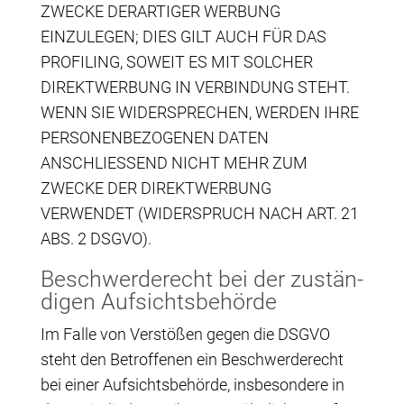
ZWECKE DERARTIGER WERBUNG
EINZULEGEN; DIES GILT AUCH FÜR DAS
PROFILING, SOWEIT ES MIT SOLCHER
DIREKTWERBUNG IN VERBINDUNG STEHT.
WENN SIE WIDERSPRECHEN, WERDEN IHRE
PERSONENBEZOGENEN DATEN
ANSCHLIESSEND NICHT MEHR ZUM
ZWECKE DER DIREKTWERBUNG
VERWENDET (WIDERSPRUCH NACH ART. 21
ABS. 2 DSGVO).
Beschwerde­recht bei der zustän­
di­gen Aufsichtsbehörde
Im Fal­le von Ver­stö­ßen gegen die DSGVO
steht den Betrof­fe­nen ein Beschwer­de­recht
bei einer Auf­sichts­be­hör­de, ins­be­son­de­re in