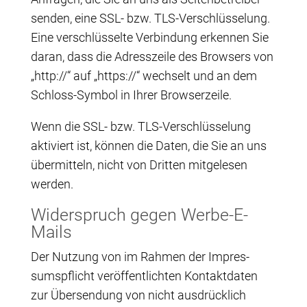
sen­den, eine SSL- bzw. TLS-Ver­schlüs­se­lung.
Eine ver­schlüs­sel­te Ver­bin­dung erken­nen Sie
dar­an, dass die Adress­zei­le des Brow­sers von
„http://“ auf „https://“ wech­selt und an dem
Schloss-Sym­bol in Ihrer Browserzeile.
Wenn die SSL- bzw. TLS-Ver­schlüs­se­lung
akti­viert ist, kön­nen die Daten, die Sie an uns
über­mit­teln, nicht von Drit­ten mit­ge­le­sen
werden.
Wider­spruch gegen Werbe-E-
Mails
Der Nut­zung von im Rah­men der Impres­
sums­pflicht ver­öf­fent­lich­ten Kon­takt­da­ten
zur Über­sen­dung von nicht aus­drück­lich