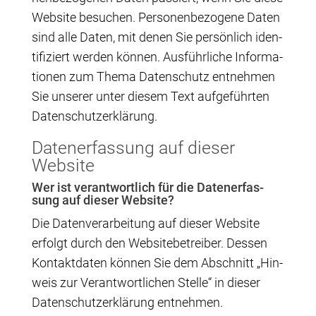
Web­site besu­chen. Per­so­nen­be­zo­ge­ne Daten
sind alle Daten, mit denen Sie per­sön­lich iden­
ti­fi­ziert wer­den kön­nen. Aus­führ­li­che Infor­ma­
tio­nen zum The­ma Daten­schutz ent­neh­men
Sie unse­rer unter die­sem Text auf­ge­führ­ten
Datenschutzerklärung.
Daten­er­fas­sung auf die­ser
Website
Wer ist ver­ant­wort­lich für die Daten­er­fas­
sung auf die­ser Website?
Die Daten­ver­ar­bei­tung auf die­ser Web­site
erfolgt durch den Web­site­be­trei­ber. Des­sen
Kon­takt­da­ten kön­nen Sie dem Abschnitt „Hin­
weis zur Ver­ant­wort­li­chen Stel­le“ in die­ser
Daten­schutz­er­klä­rung entnehmen.