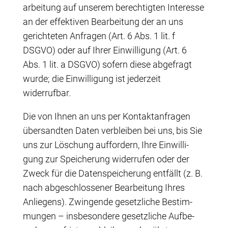
ar­bei­tung auf unse­rem berech­tig­ten Inter­es­se
an der effek­ti­ven Bear­bei­tung der an uns
gerich­te­ten Anfra­gen (Art. 6 Abs. 1 lit. f
DSGVO) oder auf Ihrer Ein­wil­li­gung (Art. 6
Abs. 1 lit. a DSGVO) sofern die­se abge­fragt
wur­de; die Ein­wil­li­gung ist jeder­zeit
widerrufbar.
Die von Ihnen an uns per Kon­takt­an­fra­gen
über­sand­ten Daten ver­blei­ben bei uns, bis Sie
uns zur Löschung auf­for­dern, Ihre Ein­wil­li­
gung zur Spei­che­rung wider­ru­fen oder der
Zweck für die Daten­spei­che­rung ent­fällt (z. B.
nach abge­schlos­se­ner Bear­bei­tung Ihres
Anlie­gens). Zwin­gen­de gesetz­li­che Bestim­
mun­gen – ins­be­son­de­re gesetz­li­che Auf­be­