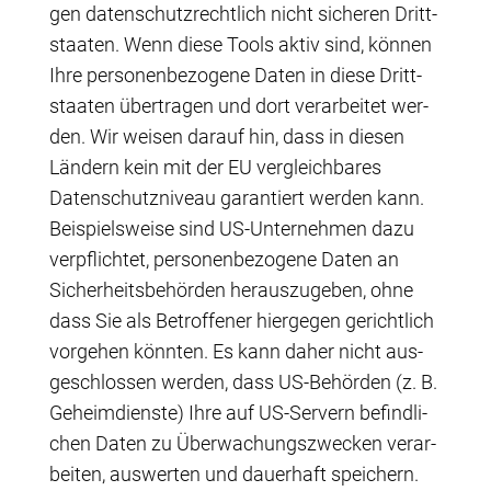
gen daten­schutz­recht­lich nicht siche­ren Dritt­
staa­ten. Wenn die­se Tools aktiv sind, kön­nen
Ihre per­so­nen­be­zo­ge­ne Daten in die­se Dritt­
staa­ten über­tra­gen und dort ver­ar­bei­tet wer­
den. Wir wei­sen dar­auf hin, dass in die­sen
Län­dern kein mit der EU ver­gleich­ba­res
Daten­schutz­ni­veau garan­tiert wer­den kann.
Bei­spiels­wei­se sind US-Unter­neh­men dazu
ver­pflich­tet, per­so­nen­be­zo­ge­ne Daten an
Sicher­heits­be­hör­den her­aus­zu­ge­ben, ohne
dass Sie als Betrof­fe­ner hier­ge­gen gericht­lich
vor­ge­hen könn­ten. Es kann daher nicht aus­
ge­schlos­sen wer­den, dass US-Behör­den (z. B.
Geheim­diens­te) Ihre auf US-Ser­vern befind­li­
chen Daten zu Über­wa­chungs­zwe­cken ver­ar­
bei­ten, aus­wer­ten und dau­er­haft spei­chern.