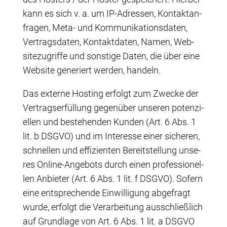
kann es sich v. a. um IP-Adres­sen, Kon­takt­an­
fra­gen, Meta- und Kom­mu­ni­ka­ti­ons­da­ten,
Ver­trags­da­ten, Kon­takt­da­ten, Namen, Web­
site­zu­grif­fe und sons­ti­ge Daten, die über eine
Web­site gene­riert wer­den, handeln.
Das exter­ne Hos­ting erfolgt zum Zwe­cke der
Ver­trags­er­fül­lung gegen­über unse­ren poten­zi­
el­len und bestehen­den Kun­den (Art. 6 Abs. 1
lit. b DSGVO) und im Inter­es­se einer siche­ren,
schnel­len und effi­zi­en­ten Bereit­stel­lung unse­
res Online-Ange­bots durch einen pro­fes­sio­nel­
len Anbie­ter (Art. 6 Abs. 1 lit. f DSGVO). Sofern
eine ent­spre­chen­de Ein­wil­li­gung abge­fragt
wur­de, erfolgt die Ver­ar­bei­tung aus­schließ­lich
auf Grund­la­ge von Art. 6 Abs. 1 lit. a DSGVO