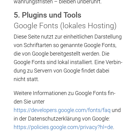
wah­rungs­fris­ten – blei­ben unberührt.
5. Plug­ins und Tools
Goog­le Fonts (loka­les Hosting)
Die­se Sei­te nutzt zur ein­heit­li­chen Dar­stel­lung
von Schrift­ar­ten so genann­te Goog­le Fonts,
die von Goog­le bereit­ge­stellt wer­den. Die
Goog­le Fonts sind lokal instal­liert. Eine Ver­bin­
dung zu Ser­vern von Goog­le fin­det dabei
nicht statt.
Wei­te­re Infor­ma­tio­nen zu Goog­le Fonts fin­
den Sie unter
https://developers.google.com/fonts/faq
und
in der Daten­schutz­er­klä­rung von Goog­le:
https://policies.google.com/privacy?hl=de
.