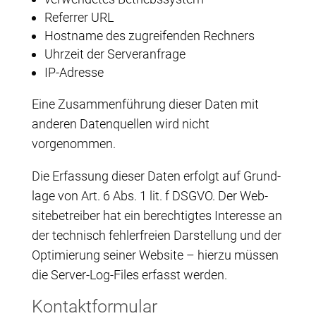
Refer­rer URL
Host­na­me des zugrei­fen­den Rechners
Uhr­zeit der Serveranfrage
IP-Adres­se
Eine Zusam­men­füh­rung die­ser Daten mit
ande­ren Daten­quel­len wird nicht
vorgenommen.
Die Erfas­sung die­ser Daten erfolgt auf Grund­
la­ge von Art. 6 Abs. 1 lit. f DSGVO. Der Web­
site­be­trei­ber hat ein berech­tig­tes Inter­es­se an
der tech­nisch feh­ler­frei­en Dar­stel­lung und der
Opti­mie­rung sei­ner Web­site – hier­zu müs­sen
die Ser­ver-Log-Files erfasst werden.
Kon­takt­for­mu­lar