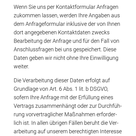
Wenn Sie uns per Kon­takt­for­mu­lar Anfra­gen
zukom­men las­sen, wer­den Ihre Anga­ben aus
dem Anfra­ge­for­mu­lar inklu­si­ve der von Ihnen
dort ange­ge­be­nen Kon­takt­da­ten zwecks
Bear­bei­tung der Anfra­ge und für den Fall von
Anschluss­fra­gen bei uns gespei­chert. Die­se
Daten geben wir nicht ohne Ihre Ein­wil­li­gung
weiter.
Die Ver­ar­bei­tung die­ser Daten erfolgt auf
Grund­la­ge von Art. 6 Abs. 1 lit. b DSGVO,
sofern Ihre Anfra­ge mit der Erfül­lung eines
Ver­trags zusam­men­hängt oder zur Durch­füh­
rung vor­ver­trag­li­cher Maß­nah­men erfor­der­
lich ist. In allen übri­gen Fäl­len beruht die Ver­
ar­bei­tung auf unse­rem berech­tig­ten Inter­es­se