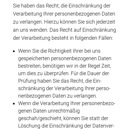
Sie haben das Recht, die Ein­schrän­kung der
Ver­ar­bei­tung Ihrer per­so­nen­be­zo­ge­nen Daten
zu ver­lan­gen. Hier­zu kön­nen Sie sich jeder­zeit
an uns wen­den. Das Recht auf Ein­schrän­kung
der Ver­ar­bei­tung besteht in fol­gen­den Fällen:
Wenn Sie die Rich­tig­keit Ihrer bei uns
gespei­cher­ten per­so­nen­be­zo­ge­nen Daten
bestrei­ten, benö­ti­gen wir in der Regel Zeit,
um dies zu über­prü­fen. Für die Dau­er der
Prü­fung haben Sie das Recht, die Ein­
schrän­kung der Ver­ar­bei­tung Ihrer per­so­
nen­be­zo­ge­nen Daten zu verlangen.
Wenn die Ver­ar­bei­tung Ihrer per­so­nen­be­zo­
ge­nen Daten unrecht­mä­ßig
geschah/geschieht, kön­nen Sie statt der
Löschung die Ein­schrän­kung der Daten­ver­