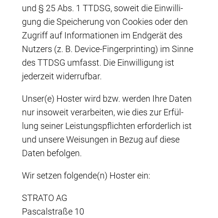
und § 25 Abs. 1 TTDSG, soweit die Ein­wil­li­
gung die Spei­che­rung von Coo­kies oder den
Zugriff auf Infor­ma­tio­nen im End­ge­rät des
Nut­zers (z. B. Device-Fin­ger­prin­ting) im Sin­ne
des TTDSG umfasst. Die Ein­wil­li­gung ist
jeder­zeit widerrufbar.
Unser(e) Hos­ter wird bzw. wer­den Ihre Daten
nur inso­weit ver­ar­bei­ten, wie dies zur Erfül­
lung sei­ner Leis­tungs­pflich­ten erfor­der­lich ist
und unse­re Wei­sun­gen in Bezug auf die­se
Daten befolgen.
Wir set­zen folgende(n) Hos­ter ein:
STRATO AG
Pas­cal­stra­ße 10