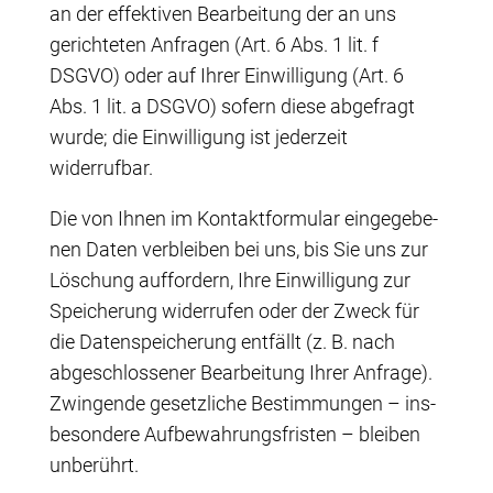
an der effek­ti­ven Bear­bei­tung der an uns
gerich­te­ten Anfra­gen (Art. 6 Abs. 1 lit. f
DSGVO) oder auf Ihrer Ein­wil­li­gung (Art. 6
Abs. 1 lit. a DSGVO) sofern die­se abge­fragt
wur­de; die Ein­wil­li­gung ist jeder­zeit
widerrufbar.
Die von Ihnen im Kon­takt­for­mu­lar ein­ge­ge­be­
nen Daten ver­blei­ben bei uns, bis Sie uns zur
Löschung auf­for­dern, Ihre Ein­wil­li­gung zur
Spei­che­rung wider­ru­fen oder der Zweck für
die Daten­spei­che­rung ent­fällt (z. B. nach
abge­schlos­se­ner Bear­bei­tung Ihrer Anfra­ge).
Zwin­gen­de gesetz­li­che Bestim­mun­gen – ins­
be­son­de­re Auf­be­wah­rungs­fris­ten – blei­ben
unberührt.