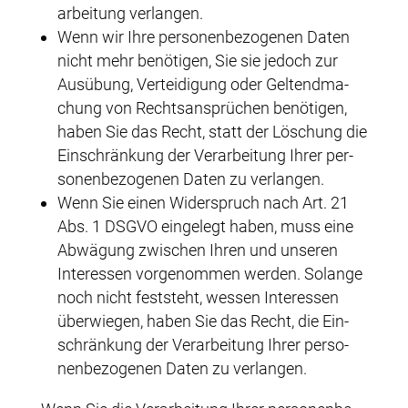
ar­bei­tung verlangen.
Wenn wir Ihre per­so­nen­be­zo­ge­nen Daten
nicht mehr benö­ti­gen, Sie sie jedoch zur
Aus­übung, Ver­tei­di­gung oder Gel­tend­ma­
chung von Rechts­an­sprü­chen benö­ti­gen,
haben Sie das Recht, statt der Löschung die
Ein­schrän­kung der Ver­ar­bei­tung Ihrer per­
so­nen­be­zo­ge­nen Daten zu verlangen.
Wenn Sie einen Wider­spruch nach Art. 21
Abs. 1 DSGVO ein­ge­legt haben, muss eine
Abwä­gung zwi­schen Ihren und unse­ren
Inter­es­sen vor­ge­nom­men wer­den. Solan­ge
noch nicht fest­steht, wes­sen Inter­es­sen
über­wie­gen, haben Sie das Recht, die Ein­
schrän­kung der Ver­ar­bei­tung Ihrer per­so­
nen­be­zo­ge­nen Daten zu verlangen.