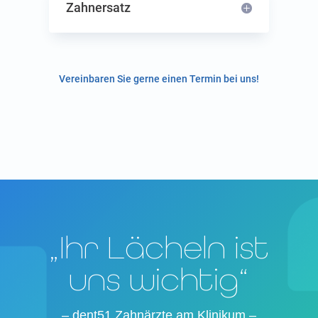
Zahn­ersatz
Ver­ein­ba­ren Sie ger­ne einen Ter­min bei uns!
„Ihr Lächeln ist
uns wichtig“
–
dent51 Zahn­ärz­te am Kli­ni­kum
–