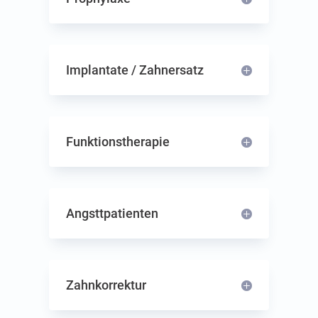
Implan­ta­te / Zahnersatz
Funktions­therapie
Angst­t­pa­ti­en­ten
Zahn­kor­rek­tur