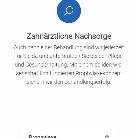
U
Zahn­ärzt­li­che Nachsorge
Auch nach einer Behand­lung sind wir jeder­zeit
für Sie da und unter­stüt­zen Sie bei der Pfle­ge
und Gesund­erhal­tung. Mit einem soli­den wis­
sen­schaft­lich fun­dier­ten Pro­phy­laxe­kon­zept
sichern wir den Behandlungserfolg.
Pro­phy­la­xe