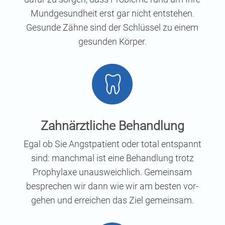
Mund­ge­sund­heit erst gar nicht ent­ste­hen.
Gesun­de Zäh­ne sind der Schlüs­sel zu einem
gesun­den Körper.
Zahn­ärzt­li­che Behandlung
Egal ob Sie Angst­pa­ti­ent oder total ent­spannt
sind: manch­mal ist eine Behand­lung trotz
Pro­phy­la­xe unaus­weich­lich. Gemein­sam
bespre­chen wir dann wie wir am bes­ten vor­
ge­hen und errei­chen das Ziel gemeinsam.