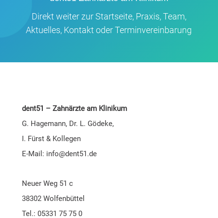
Direkt wei­ter zur
Start­sei­te
,
Pra­xis
,
Team
,
Aktu­el­les
,
Kon­takt
oder
Ter­min­ver­ein­ba­rung
dent51
–
Zahnärzte am Klinikum
G. Hagemann,
Dr. L. Gödeke,
I. Fürst & Kollegen
E-Mail:
ofni
tned@
ed.15
Neuer Weg 51 c
38302 Wolfenbüttel
Tel.: 05331 75 75 0