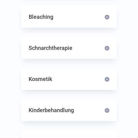
Blea­ching
Schnarch­the­ra­pie
Kos­me­tik
Kinder­behandlung