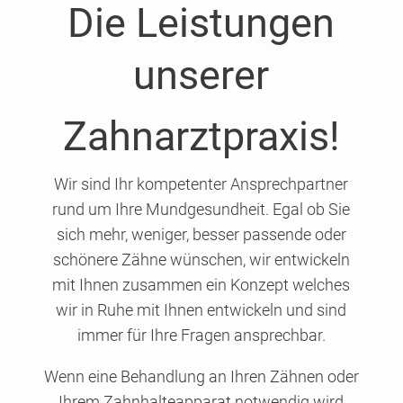
Die Leis­tun­gen
unserer
Zahn­­arzt­­­p
raxis!
Wir sind Ihr kom­pe­ten­ter Ansprech­part­ner
rund um Ihre Mund­ge­sund­heit. Egal ob Sie
sich mehr, weni­ger, bes­ser pas­sen­de oder
schö­ne­re Zäh­ne wün­schen, wir ent­wi­ckeln
mit Ihnen zusam­men ein Kon­zept wel­ches
wir in Ruhe mit Ihnen ent­wi­ckeln und sind
immer für Ihre Fra­gen ansprechbar.
Wenn eine Behand­lung an Ihren Zäh­nen oder
Ihrem Zahn­hal­te­ap­pa­rat not­wen­dig wird