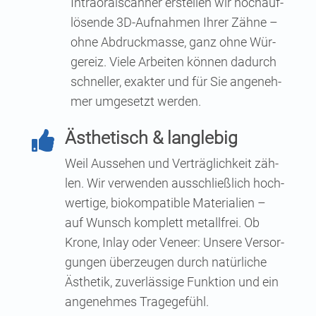
Intra­o­ral­scan­ner erstel­len wir hoch­auf­
lö­sen­de 3D-Auf­nah­men Ihrer Zäh­ne –
ohne Abdruck­mas­se, ganz ohne Wür­
ge­reiz. Vie­le Arbei­ten kön­nen dadurch
schnel­ler, exak­ter und für Sie ange­neh­
mer umge­setzt werden.
Ästhe­tisch & langlebig

Weil Aus­se­hen und Ver­träg­lich­keit zäh­
len. Wir ver­wen­den aus­schließ­lich hoch­
wer­ti­ge, bio­kom­pa­ti­ble Mate­ria­li­en –
auf Wunsch kom­plett metall­frei. Ob
Kro­ne, Inlay oder Veneer: Unse­re Ver­sor­
gun­gen über­zeu­gen durch natür­li­che
Ästhe­tik, zuver­läs­si­ge Funk­ti­on und ein
ange­neh­mes Tragegefühl.