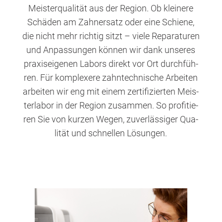
Meis­ter­qua­li­tät aus der Regi­on. Ob klei­ne­re
Schä­den am Zahn­ersatz oder eine Schie­ne,
die nicht mehr rich­tig sitzt – vie­le Repa­ra­tu­ren
und Anpas­sun­gen kön­nen wir dank unse­res
pra­xis­ei­ge­nen Labors direkt vor Ort durch­füh­
ren. Für kom­ple­xe­re zahn­tech­ni­sche Arbei­ten
arbei­ten wir eng mit einem zer­ti­fi­zier­ten Meis­
ter­la­bor in der Regi­on zusam­men. So pro­fi­tie­
ren Sie von kur­zen Wegen, zuver­läs­si­ger Qua­
li­tät und schnel­len Lösungen.