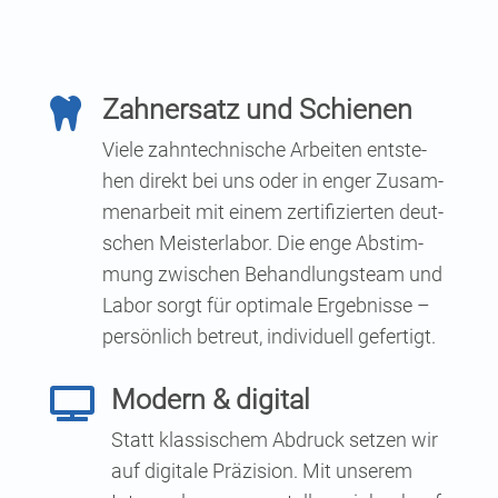
Zahn­ersatz und Schienen

Vie­le zahn­tech­ni­sche Arbei­ten ent­ste­
hen direkt bei uns oder in enger Zusam­
men­ar­beit mit einem zer­ti­fi­zier­ten deut­
schen Meis­ter­la­bor. Die enge Abstim­
mung zwi­schen Behand­lungs­team und
Labor sorgt für opti­ma­le Ergeb­nis­se –
per­sön­lich betreut, indi­vi­du­ell gefertigt.
Modern & digital

Statt klas­si­schem Abdruck set­zen wir
auf digi­ta­le Prä­zi­si­on. Mit unse­rem