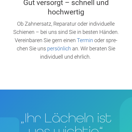
Gut ver­sorgt – schnell und
hochwertig
Ob Zahn­ersatz, Repa­ra­tur oder indi­vi­du­el­le
Schie­nen – bei uns sind Sie in bes­ten Hän­den.
Ver­ein­ba­ren Sie gern einen
Ter­min
oder spre­
chen Sie uns
per­sön­lich
an. Wir bera­ten Sie
indi­vi­du­ell und ehrlich.
„Ihr Lächeln ist
uns wichtig“