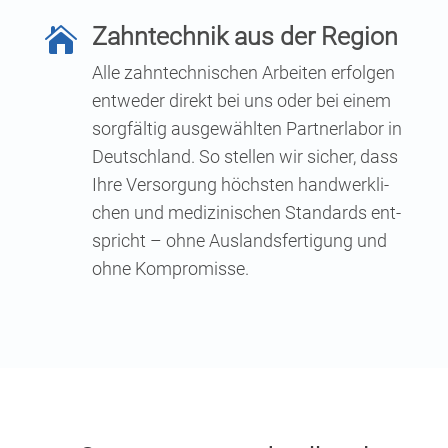
Zahn­tech­nik aus der Region

Alle zahn­tech­ni­schen Arbei­ten erfol­gen
ent­we­der direkt bei uns oder bei einem
sorg­fäl­tig aus­ge­wähl­ten Part­ner­la­bor in
Deutsch­land. So stel­len wir sicher, dass
Ihre Ver­sor­gung höchs­ten hand­werk­li­
chen und medi­zi­ni­schen Stan­dards ent­
spricht – ohne Aus­lands­fer­ti­gung und
ohne Kompromisse.