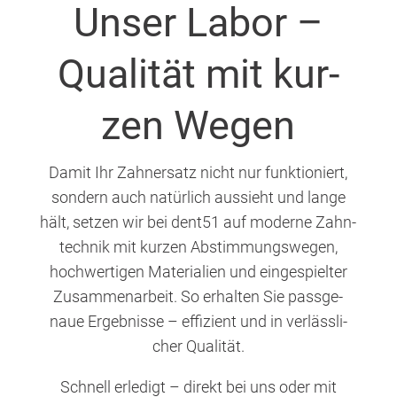
Unser Labor –
Qua­li­tät mit kur­
zen Wegen
Damit Ihr Zahn­ersatz nicht nur funk­tio­niert,
son­dern auch natür­lich aus­sieht und lan­ge
hält, set­zen wir bei dent51 auf moder­ne Zahn­
tech­nik mit kur­zen Abstim­mungs­we­gen,
hoch­wer­ti­gen Mate­ria­li­en und ein­ge­spiel­ter
Zusam­men­ar­beit. So erhal­ten Sie pass­ge­
naue Ergeb­nis­se – effi­zi­ent und in ver­läss­li­
cher Qualität.
Schnell erle­digt – direkt bei uns oder mit