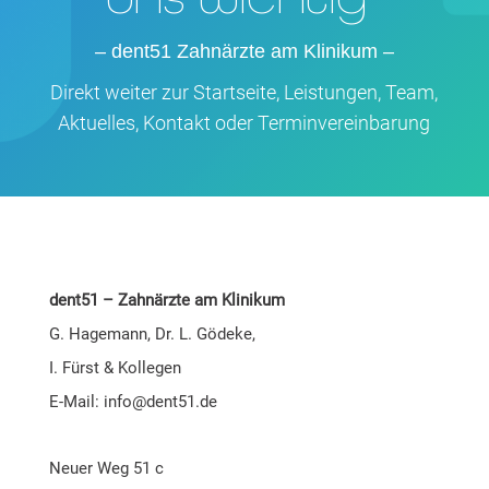
–
dent51 Zahn­ärz­te am Kli­ni­kum
–
Direkt wei­ter zur
Start­sei­te
,
Leis­tun­gen
,
Team
,
Aktu­el­les
,
Kon­takt
oder
Ter­min­ver­ein­ba­rung
dent51
–
Zahnärzte am Klinikum
G. Hagemann,
Dr. L. Gödeke,
I. Fürst & Kollegen
E-Mail:
ofni
tned@
ed.15
Neuer Weg 51 c